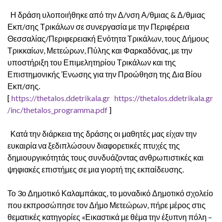
Η δράση υλοποιήθηκε από την Δ/νση Α/θμιας & Δ/θμιας
Εκπ/σης Τρικάλων σε συνεργασία με την Περιφέρεια
Θεσσαλίας/Περιφερειακή Ενότητα Τρικάλων, τους Δήμους
Τρικκαίων, Μετεώρων, Πύλης και Φαρκαδόνας, με την
υποστήριξη του Επιμελητηρίου Τρικάλων και της
Επιστημονικής Ένωσης για την Προώθηση της Δια Βίου
Εκπ/σης.
[
https://thetalos.ddetrikala.gr
https://thetalos.ddetrikala.gr
/inc/thetalos_programma.pdf
]
Κατά την διάρκεια της δράσης οι μαθητές μας είχαν την
ευκαιρία να ξεδιπλώσουν διαφορετικές πτυχές της
δημιουργικότητάς τους συνδυάζοντας ανθρωπιστικές και
ψηφιακές επιστήμες σε μια γιορτή της εκπαίδευσης.
Το 3ο Δημοτικό Καλαμπάκας, το μοναδικό Δημοτικό σχολείο
που εκπροσώπησε τον Δήμο Μετεώρων, πήρε μέρος στις
θεματικές κατηγορίες «Εικαστικά με θέμα την έξυπνη πόλη –