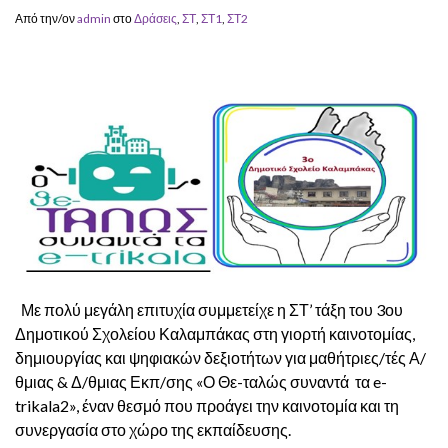
Από την/ον
admin
στο
Δράσεις
,
ΣΤ
,
ΣΤ1
,
ΣΤ2
Με πολύ μεγάλη επιτυχία συμμετείχε η ΣΤ’ τάξη του 3ου
Δημοτικού Σχολείου Καλαμπάκας στη γιορτή καινοτομίας,
δημιουργίας και ψηφιακών δεξιοτήτων για μαθήτριες/τές Α/
θμιας & Δ/θμιας Εκπ/σης «Ο Θε-ταλώς συναντά τα e-
trikala2», έναν θεσμό που προάγει την καινοτομία και τη
συνεργασία στο χώρο της εκπαίδευσης.