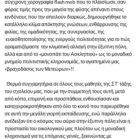
σύγχρονη χορογραφία flash mob που το πλαισίωσε, σαν
φόρος τιμής προς την μαγεία της φύσης απέναντι στους
κινδύνους που την απειλούν διαρκώς, δημιουργήθηκε το
κατάλληλο κλίμα απόκτησης γνώσεων, ενθάρρυνσης της
φιλίας, της ομαδικότητας, της συνεργασίας, της
ευαισθητοποίησης της ενεργούς πολιτειότητας για το πώς
οραματιζόμαστε την κλιματική αλλαγή στην έξυπνη πόλη,
αλλά και από το «μονοπάτι του Ασκληπιού» ως το μοναδικό
μνημείο πολιτιστικής κληρονομιάς, το αγαπημένο μας
«βραχοδάσος των Μετεώρων»!!
Θερμά συγχαρητήρια σε όλους τους μαθητές της ΣΤ’ τάξης
του σχολείου μας, που με την συμμετοχή τους αυτή, μετά
από κόπο, επιμονή και προσπάθεια, ενθουσίασαν και
καταχειροκροτήθηκαν από όλο το κοινό που παρευρέθηκε
σε αυτή την μεγάλη γιορτή εκπαίδευσης, ενώ παράλληλα
ανέδειξαν ότι ο κόσμος του αύριο στην έξυπνη πόλη είναι η
προστασία του οικολογικού μας πλούτου ως η μοναδική
κληρονομιά για τις επόμενες γενιές, ξεκινώντας με