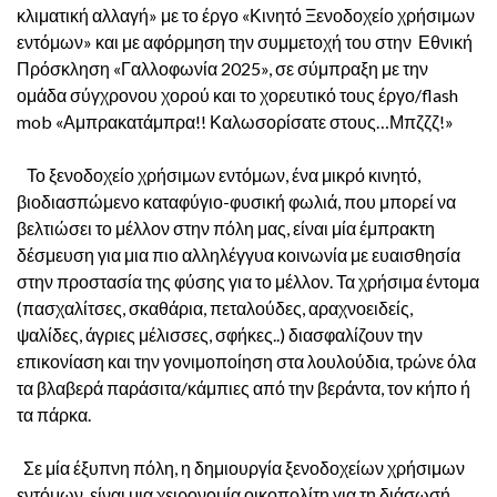
κλιματική αλλαγή» με το έργο «Κινητό Ξενοδοχείο χρήσιμων
εντόμων» και με αφόρμηση την συμμετοχή του στην Εθνική
Πρόσκληση «Γαλλοφωνία 2025», σε σύμπραξη με την
ομάδα σύγχρονου χορού και το χορευτικό τους έργο/flash
mob «Αμπρακατάμπρα!! Καλωσορίσατε στους…Μπζζζ!»
Το ξενοδοχείο χρήσιμων εντόμων, ένα μικρό κινητό,
βιοδιασπώμενο καταφύγιο-φυσική φωλιά, που μπορεί να
βελτιώσει το μέλλον στην πόλη μας, είναι μία έμπρακτη
δέσμευση για μια πιο αλληλέγγυα κοινωνία με ευαισθησία
στην προστασία της φύσης για το μέλλον. Τα χρήσιμα έντομα
(πασχαλίτσες, σκαθάρια, πεταλούδες, αραχνοειδείς,
ψαλίδες, άγριες μέλισσες, σφήκες..) διασφαλίζουν την
επικονίαση και την γονιμοποίηση στα λουλούδια, τρώνε όλα
τα βλαβερά παράσιτα/κάμπιες από την βεράντα, τον κήπο ή
τα πάρκα.
Σε μία έξυπνη πόλη, η δημιουργία ξενοδοχείων χρήσιμων
εντόμων, είναι μια χειρονομία οικοπολίτη για τη διάσωσή