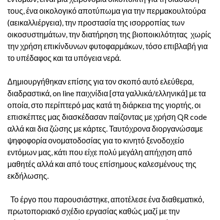
τους, ένα οικολογικό αποτύπωμα για την περμακουλτούρα
(αεικαλλιέργεια), την προστασία της ισορροπίας των
οικοσυστημάτων, την διατήρηση της βιοποικιλότητας χωρίς
την χρήση επικίνδυνων φυτοφαρμάκων, τόσο επιβλαβή για
το υπέδαφος και τα υπόγεια νερά.
Δημιουργήθηκαν επίσης για τον σκοπό αυτό ελεύθερα,
διαδραστικά, on line παιχνίδια [στα γαλλικά/ελληνικά] με τα
οποία, στο περίπτερό μας κατά τη διάρκεια της γιορτής, οι
επισκέπτες μας διασκέδασαν παίζοντας με χρήση QR code
αλλά και δια ζώσης με κάρτες. Ταυτόχρονα διοργανώσαμε
ψηφοφορία ονοματοδοσίας για το κινητό ξενοδοχείο
εντόμων μας, κάτι που είχε πολύ μεγάλη απήχηση από
μαθητές αλλά και από τους επίσημους καλεσμένους της
εκδήλωσης.
Το έργο που παρουσιάστηκε, αποτέλεσε ένα διαθεματικό,
πρωτοποριακό σχέδιο εργασίας καθώς μαζί με την