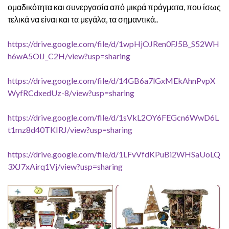
ομαδικότητα και συνεργασία από μικρά πράγματα, που ίσως
τελικά να είναι και τα μεγάλα, τα σημαντικά..
https://drive.google.com/file/d/1wpHjOJRen0FJ5B_S52WH
h6wA5OlJ_C2H/view?usp=sharing
https://drive.google.com/file/d/14GB6a7lGxMEkAhnPvpX
WyfRCdxedUz-8/view?usp=sharing
https://drive.google.com/file/d/1sVkL2OY6FEGcn6WwD6L
t1mz8d40TKIRJ/view?usp=sharing
https://drive.google.com/file/d/1LFvVfdKPuBi2WHSaUoLQ
3XJ7xAirq1Vj/view?usp=sharing